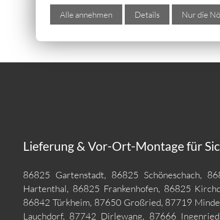
Alle annehmen
Details
Nur die Nö
Lieferung & Vor-Ort-Montage für Si
86825 Gartenstadt, 86825 Schöneschach, 8
Hartenthal, 86825 Frankenhofen, 86825 Kirchd
86842 Türkheim, 87650 Großried, 87719 Minde
Lauchdorf, 87742 Dirlewang, 87666 Ingenrie