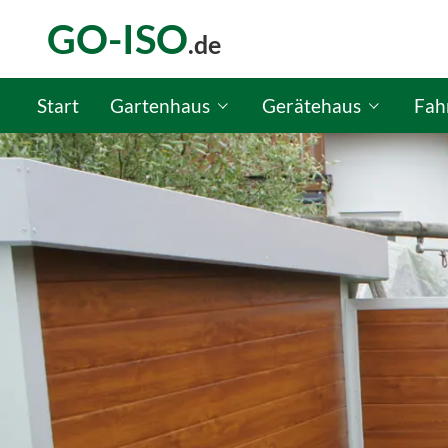
GO-ISO
.de
Start
Gartenhaus
Gerätehaus
Fah
GO-ISO Gartenhaus-Konfigurator
GO-ISO Gerätehaus-Kon
GO-