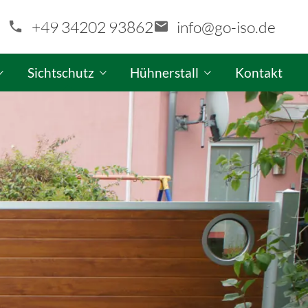
+49 34202 93862
info@go-iso.de
Sichtschutz
Hühnerstall
Kontakt
aragen-Konfigurator
GO-ISO Sichtschutzwand-Konfigurator
GO-ISO Hühnerstall-Produktinfo