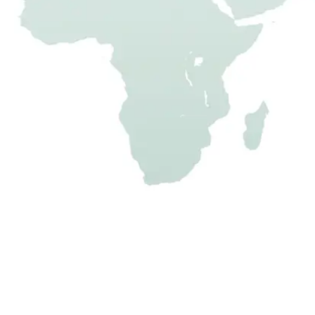
chtschutzzaun aus Holz
Holzzaun
uanleitung
zum selber bauen
ünschten Blicken