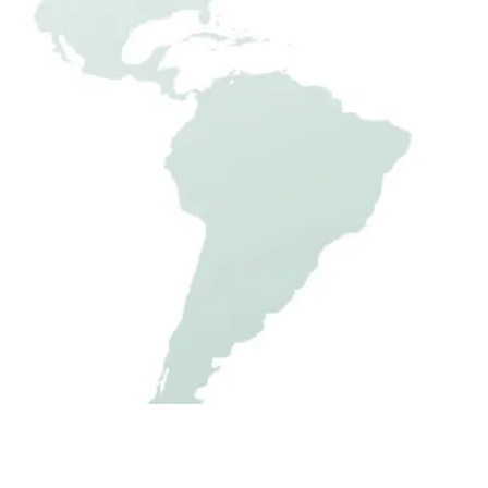
Si
Fertigbausatz mit einfacher Aufba
Sichtschutz vor unerw