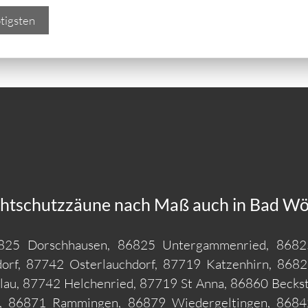
tigsten
chtschutzzäune nach Maß auch in Bad Wör
6825 Dorschhausen, 86825 Untergammenried, 868
orf, 87742 Osterlauchdorf, 87719 Katzenhirn, 86825
lau, 87742 Helchenried, 87719 St Anna, 86860 Becks
d, 86871 Rammingen, 86879 Wiedergeltingen, 8684