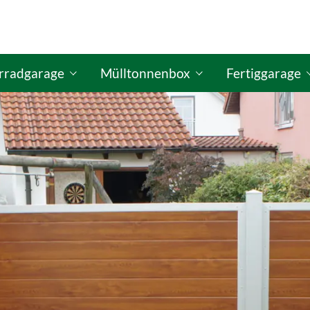
rradgarage
Mülltonnenbox
Fertiggarage
figurator
ISO Fahrradgaragen-Konfigurator
GO-ISO Mülltonnenbox-Konfigurator
GO-ISO Fertigg