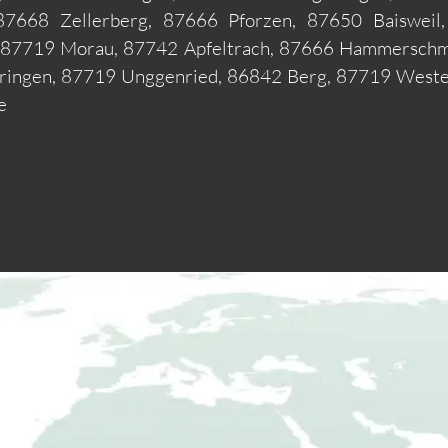
 87668 Zellerberg, 87666 Pforzen, 87650 Baiswei
, 87719 Morau, 87742 Apfeltrach, 87666 Hammerschm
ringen, 87719 Unggenried, 86842 Berg, 87719 Weste
e