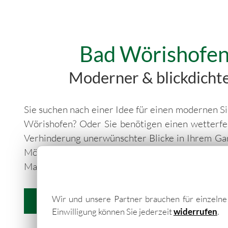
Bad Wörishofen
Moderner & blickdichte
Sie suchen nach einer Idee für einen modernen S
Wörishofen? Oder Sie benötigen einen wetterfe
Verhinderung unerwünschter Blicke in Ihrem Gar
Möglichkeiten für blickdichte Sichtschutzzäune
Maß gefertigt und als individueller Fertigbausat
Wir und unsere Partner brauchen für einzeln
weitere Informationen
Einwilligung können Sie jederzeit
widerrufen
.