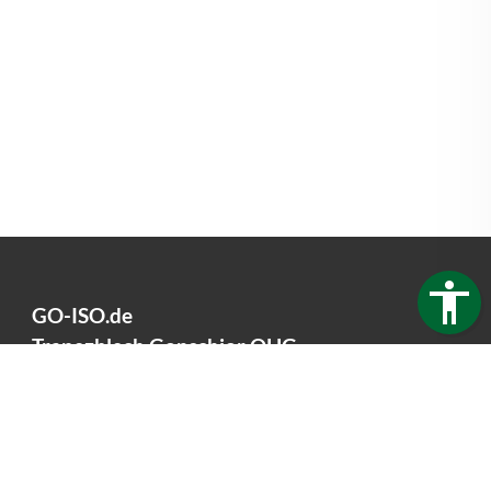
GO-ISO.de
Trapezblech Gonschior OHG
Carl-Friedrich-Benz-Straße 12
04509 Delitzsch
Germany
Telefon:
+49 34202 93862