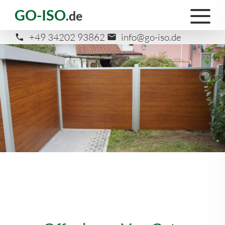
GO-ISO
.de
+49 34202 93862
info@go-iso.de