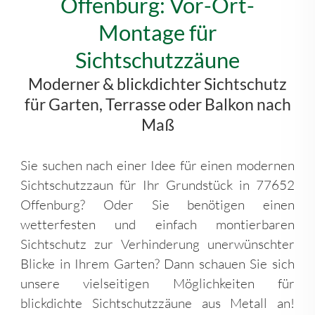
Offenburg: Vor-Ort-
Montage für
Sichtschutzzäune
Moderner & blickdichter Sichtschutz
für Garten, Terrasse oder Balkon nach
Maß
Sie suchen nach einer Idee für einen modernen
Sichtschutzzaun für Ihr Grundstück in 77652
Offenburg? Oder Sie benötigen einen
wetterfesten und einfach montierbaren
Sichtschutz zur Verhinderung unerwünschter
Blicke in Ihrem Garten? Dann schauen Sie sich
unsere vielseitigen Möglichkeiten für
blickdichte Sichtschutzzäune aus Metall an!