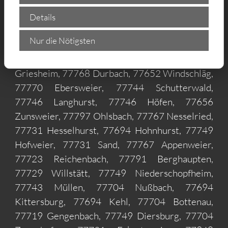
77652 Stadtmitte, 77654 Rammersweier,
77656 Waltersweier, 77652 Bohlsbach, 77652
Details
Bühl, 77654 Fessenbach, 77654 Zell-
Nur die Nötigsten
Weierbach, 77656 Weier, 77799 Käfersberg,
77799 Ortenberg, 77656 Elgersweier, 77652
Griesheim, 77768 Durbach, 77652 Windschläg,
77770 Ebersweier, 77744 Schutterwald,
77746 Langhurst, 77746 Höfen, 77656
Zunsweier, 77797 Ohlsbach, 77767 Nesselried,
77731 Hesselhurst, 77694 Hohnhurst, 77749
Hofweier, 77731 Sand, 77767 Appenweier,
77723 Reichenbach, 77791 Berghaupten,
77729 Willstätt, 77749 Niederschopfheim,
77743 Müllen, 77704 Nußbach, 77694
Kittersburg, 77694 Kehl, 77704 Bottenau,
77719 Gengenbach, 77749 Diersburg, 77704