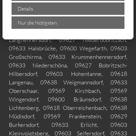
Michaelis, 09627 Naundorf, 09600
Details
Weißenborn, 09600 Weißenborn/Erzgeb.,
09603 Rothenfurth, 09600 Oberschöna, 09618
Nur die Nötigsten
Linda, 09618 Himmelsfürst, 09600
Langhennersdorf, 09627 Niederbobritzsch,
09633 Halsbrücke, 09600 Wegefarth, 09603
Großschirma, 09633 Krummenhennersdorf,
09633 Niederschöna, 09627 Bobritzsch-
Hilbersdorf, 09603 Hohentanne, 09618
Langenau, 09638 Weigmannsdorf, 09633
Oberschaar, 09569 Kirchbach, 09569
Wingendorf, 09600 Bräunsdorf, 09638
Lichtenberg, 09618 Oberreichenbach, 09638
Müdisdorf, 09569 Frankenstein, 09629
Burkersdorf, 09633 Erlicht, 09603
Kleinvoigtsberg, 09603 Seifersdorf, 09633