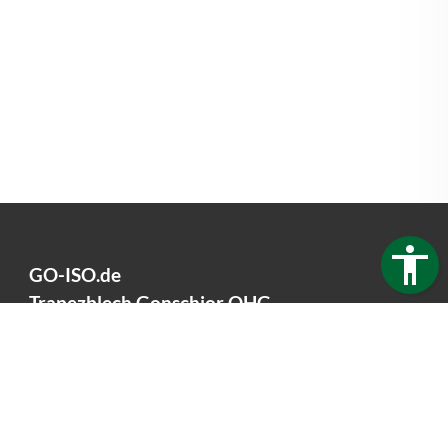
GO-ISO.de
Trapezblech Gonschior OHG
Carl-Friedrich-Benz-Straße 12
04509 Delitzsch
Germany
Telefon:
+49 34202 93862
Telefax:
+49 34202 356593