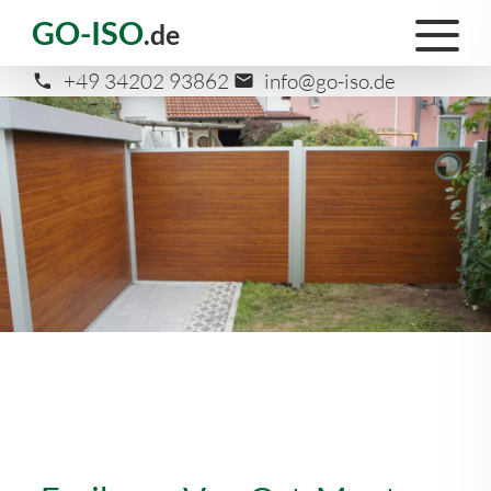
GO-ISO
.de
+49 34202 93862
info@go-iso.de