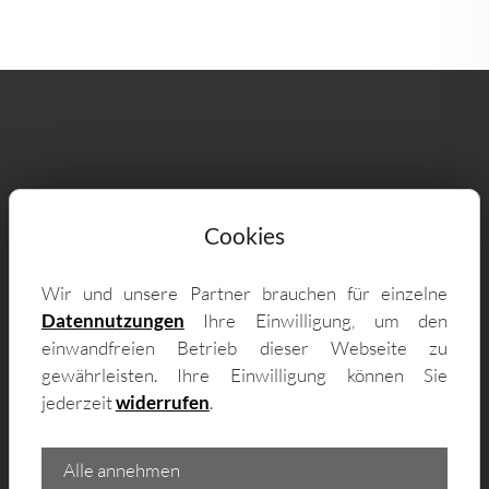
Lieferung & Vor-Ort-Montage für
Cookies
Sichtschutzzäune nach Maß auch in
Freiberg - unter anderem in:
Wir und unsere Partner brauchen für einzelne
Datennutzungen
Ihre Einwilligung, um den
einwandfreien Betrieb dieser Webseite zu
09599 Zug, 09599 Halsbach, 09599
gewährleisten. Ihre Einwilligung können Sie
Kleinwaltersdorf, 09633 Tuttendorf, 09627
jederzeit
widerrufen
.
Hilbersdorf, 09600 Berthelsdorf, 09600
Kleinschirma, 09633 Conradsdorf, 09614
Alle annehmen
Brand-Erbisdorf, 09633 Falkenberg, 09618 St.