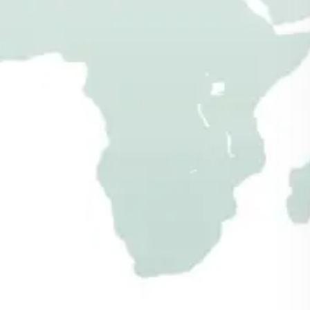
Sichtschutzzaun
aus Holz
Holzzaun
Zaunelemente als Fertigbausatz mit einfacher
Aufbauanleitung
zum selber bauen
Sichtschutz vor unerwünschten Blicken