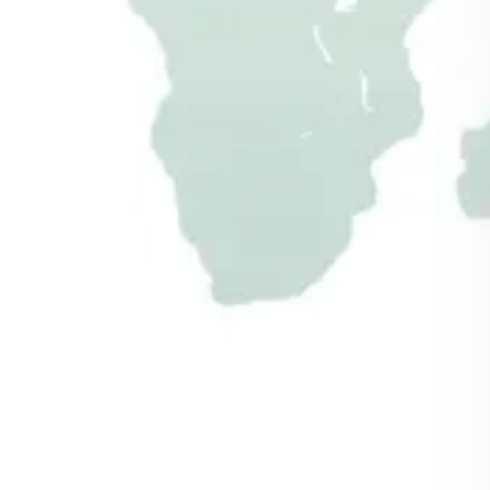
Holzzaun
Zaunelemente als Fertigbausatz mit einfacher
Aufbauanleitung
zum selber bauen
Sichtschutz vor unerwünschten Blicken