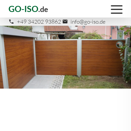
GO-ISO
.de
+49 34202 93862
info@go-iso.de