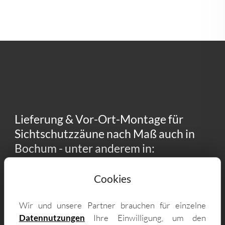
Lieferung & Vor-Ort-Montage für
Sichtschutzzäune nach Maß auch in
Bochum - unter anderem in:
44797 Wiemelhausen, 44809 Innenstadt,
Cookies
44789 Ehrenfeld, 44869 Eppendorf, 44795
Weitmar, 44809 Hamme, 44791 Altenbochum,
Wir und unsere Partner brauchen für einzelne
Datennutzungen
Ihre Einwilligung, um den
44809 Hofstede, 44869 Westenfeld, 44867