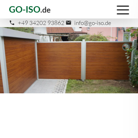
GO-ISO
.de
+49 34202 93862
info@go-iso.de