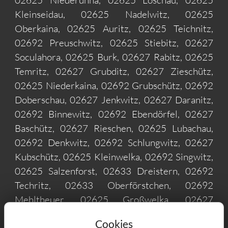
02625 Niederuhna, 02625 Löschau, 02625
Kleinseidau, 02625 Nadelwitz, 02625
Oberkaina, 02625 Auritz, 02625 Teichnitz,
02692 Preuschwitz, 02625 Stiebitz, 02627
Soculahora, 02625 Burk, 02627 Rabitz, 02625
Temritz, 02627 Grubditz, 02627 Zieschütz,
02625 Niederkaina, 02692 Grubschütz, 02692
Doberschau, 02627 Jenkwitz, 02627 Daranitz,
02692 Binnewitz, 02692 Ebendörfel, 02627
Baschütz, 02627 Rieschen, 02625 Lubachau,
02692 Denkwitz, 02692 Schlungwitz, 02627
Kubschütz, 02625 Kleinwelka, 02692 Singwitz,
02625 Salzenforst, 02633 Dreistern, 02692
Techritz, 02633 Oberförstchen, 02692
Mehltheuer, 02625 Großwelka, 02627
Kreckwitz, 02694 Kronförstchen, 02692
Cookies