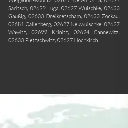
Weigsdorf-Köblitz, 02627 Neu-Brohna, 02699
Saritsch, 02699 Luga, 02627 Wuischke, 02633
Gaußig, 02633 Dreikretscham, 02633 Zockau,
02681 Callenberg, 02627 Neuwuischke, 02627
Wawitz, 02699 Krinitz, 02694 Cannewitz,
02633 Pietzschwitz, 02627 Hochkirch