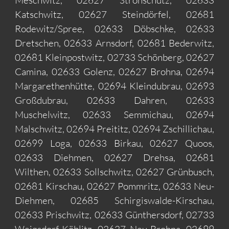
Meschwitz, 02627 Strohschütz, 02633
Katschwitz, 02627 Steindörfel, 02681
Rodewitz/Spree, 02633 Döbschke, 02633
Dretschen, 02633 Arnsdorf, 02681 Bederwitz,
02681 Kleinpostwitz, 02733 Schönberg, 02627
Camina, 02633 Golenz, 02627 Brohna, 02694
Margarethenhütte, 02694 Kleindubrau, 02693
Großdubrau, 02633 Dahren, 02633
Muschelwitz, 02633 Semmichau, 02694
Malschwitz, 02694 Preititz, 02694 Zschillichau,
02699 Loga, 02633 Birkau, 02627 Quoos,
02633 Diehmen, 02627 Drehsa, 02681
Wilthen, 02633 Sollschwitz, 02627 Grünbusch,
02681 Kirschau, 02627 Pommritz, 02633 Neu-
Diehmen, 02685 Schirgiswalde-Kirschau,
02633 Prischwitz, 02633 Günthersdorf, 02733