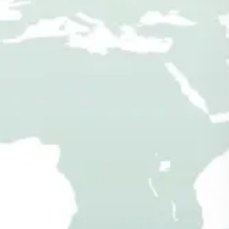
Sichtschutzzaun
aus Holz
Holzzaun
Zaunelemente als Fertigbausatz mit einfacher
Aufbauanleitung
zum selber bauen
Sichtschutz vor unerwünschten Blicken