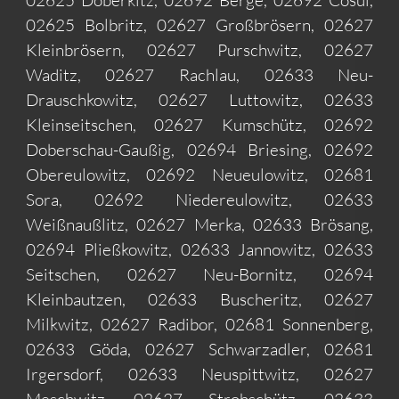
02625 Döberkitz, 02692 Berge, 02692 Cosul,
02625 Bolbritz, 02627 Großbrösern, 02627
Kleinbrösern, 02627 Purschwitz, 02627
Waditz, 02627 Rachlau, 02633 Neu-
Drauschkowitz, 02627 Luttowitz, 02633
Kleinseitschen, 02627 Kumschütz, 02692
Doberschau-Gaußig, 02694 Briesing, 02692
Obereulowitz, 02692 Neueulowitz, 02681
Sora, 02692 Niedereulowitz, 02633
Weißnaußlitz, 02627 Merka, 02633 Brösang,
02694 Pließkowitz, 02633 Jannowitz, 02633
Seitschen, 02627 Neu-Bornitz, 02694
Kleinbautzen, 02633 Buscheritz, 02627
Milkwitz, 02627 Radibor, 02681 Sonnenberg,
02633 Göda, 02627 Schwarzadler, 02681
Irgersdorf, 02633 Neuspittwitz, 02627