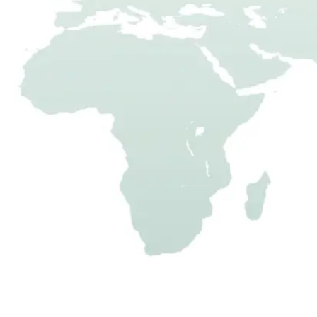
fahrbares Hühnerhaus