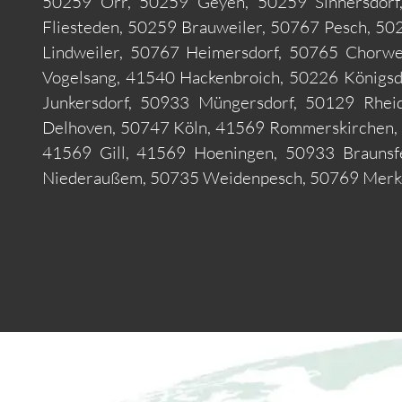
50259 Orr, 50259 Geyen, 50259 Sinnersdorf
Fliesteden, 50259 Brauweiler, 50767 Pesch, 5
Lindweiler, 50767 Heimersdorf, 50765 Chorw
Vogelsang, 41540 Hackenbroich, 50226 Königsd
Junkersdorf, 50933 Müngersdorf, 50129 Rhei
Delhoven, 50747 Köln, 41569 Rommerskirchen, 
41569 Gill, 41569 Hoeningen, 50933 Braunsf
Niederaußem, 50735 Weidenpesch, 50769 Merk