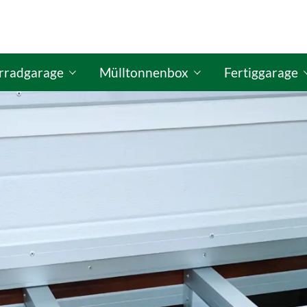
rradgarage
Mülltonnenbox
Fertiggarage
figurator
ISO Fahrradgaragen-Konfigurator
GO-ISO Mülltonnenbox-Konfigurator
GO-ISO Fertigg