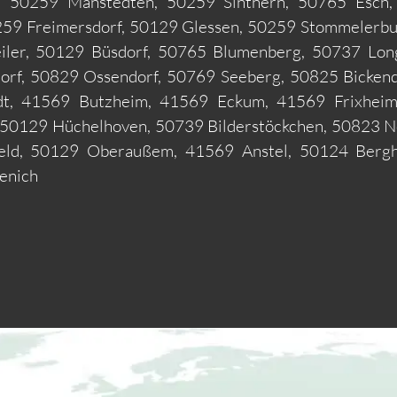
, 50259 Manstedten, 50259 Sinthern, 50765 Esch
0259 Freimersdorf, 50129 Glessen, 50259 Stommelerbu
eiler, 50129 Büsdorf, 50765 Blumenberg, 50737 Lon
orf, 50829 Ossendorf, 50769 Seeberg, 50825 Bicken
dt, 41569 Butzheim, 41569 Eckum, 41569 Frixhei
50129 Hüchelhoven, 50739 Bilderstöckchen, 50823 Ne
eld, 50129 Oberaußem, 41569 Anstel, 50124 Berg
enich