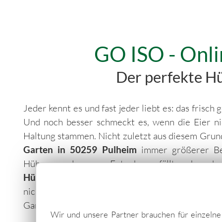
GO ISO - Onli
Der perfekte Hüh
Jeder kennt es und fast jeder liebt es: das frisc
Und noch besser schmeckt es, wenn die Eier n
Haltung stammen. Nicht zuletzt aus diesem Grun
Garten in 50259 Pulheim
immer größerer Bel
Hühner- oder gar Entenhaus fällt schwer!
Hühnerhaltung
findet man heutzutage in zahlr
nicht jedes Hühnerhaus für die Erfüllung der 
Garten. Vor dem Kauf und dem Aufbau sollte auf 
Wir und unsere Partner brauchen für einzeln