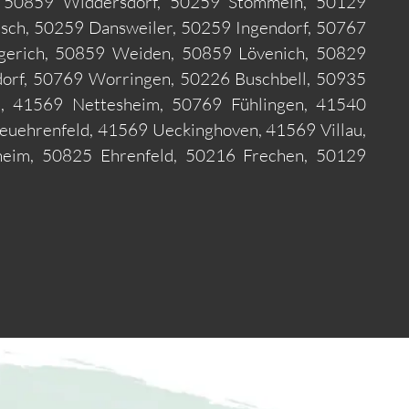
, 50859 Widdersdorf, 50259 Stommeln, 50129
sch, 50259 Dansweiler, 50259 Ingendorf, 50767
gerich, 50859 Weiden, 50859 Lövenich, 50829
dorf, 50769 Worringen, 50226 Buschbell, 50935
m, 41569 Nettesheim, 50769 Fühlingen, 41540
uehrenfeld, 41569 Ueckinghoven, 41569 Villau,
heim, 50825 Ehrenfeld, 50216 Frechen, 50129