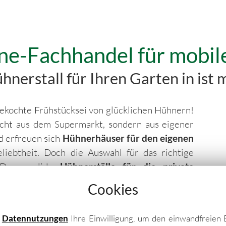
ne-Fachhandel für mobil
nerstall für Ihren Garten in ist m
h gekochte Frühstücksei von glücklichen Hühnern!
icht aus dem Supermarkt, sondern aus eigener
d erfreuen sich
Hühnerhäuser für den eigenen
iebtheit. Doch die Auswahl für das richtige
 Denn solide
Hühnerställe für die private
eicher Form und Auswahl. Jedoch eignet sich
Cookies
eigenen Ansprüche sowie den Aufbau im eigenen
wichtige Details geachtet werden!
e
Datennutzungen
Ihre Einwilligung, um den einwandfreien 