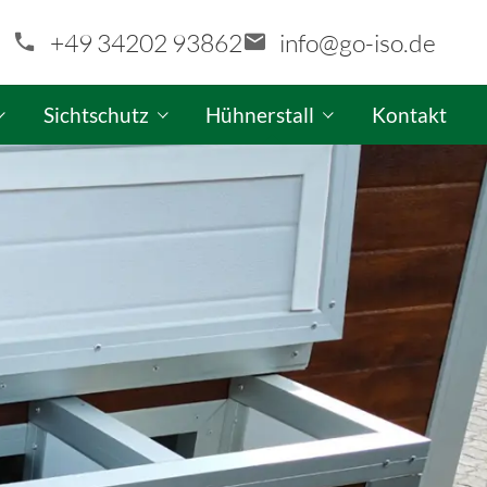
+49 34202 93862
info@go-iso.de
Sichtschutz
Hühnerstall
Kontakt
aragen-Konfigurator
GO-ISO Sichtschutzwand-Konfigurator
GO-ISO Hühnerstall-Produktinfo