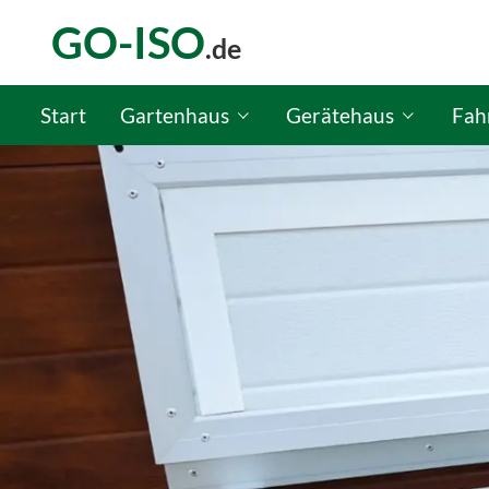
GO-ISO
.de
Start
Gartenhaus
Gerätehaus
Fah
GO-ISO Gartenhaus-Konfigurator
GO-ISO Gerätehaus-Kon
GO-