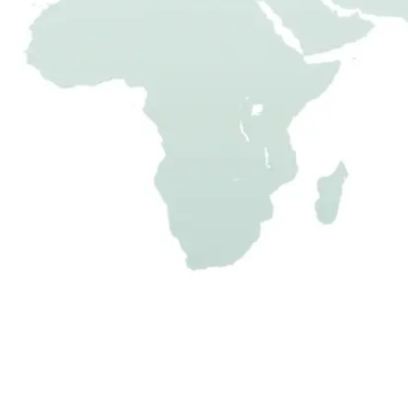
fahrbares Hühnerhaus