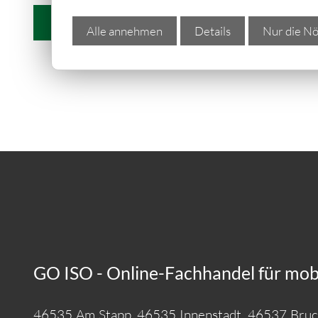
weitere Informationen
Alle annehmen
Details
Nur die Nö
GO ISO - Online-Fachhandel für mobil
46535 Am Stapp, 46535 Innenstadt, 46537 Bruc