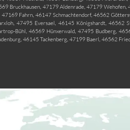
6569 Bruckhausen, 47179 Aldenrade, 47179 Wehofen,
n, 47169 Fahrn, 46147 Schmachtendorf, 46562 Götter
xloh, 47495 Eversael, 46145 Königshardt, 46562 St
rtrop-Bühl, 46569 Hünxerwald, 47495 Budberg, 465
enburg, 46145 Tackenberg, 47199 Baerl, 46562 Fried