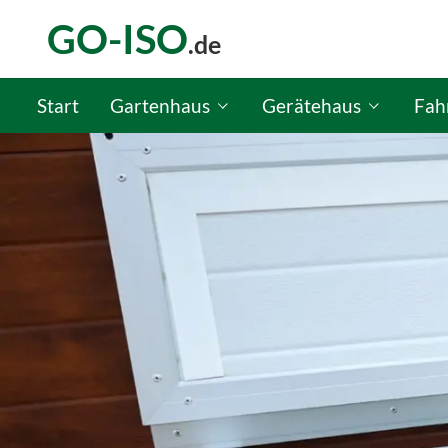
GO-ISO
.de
Start
Gartenhaus
Gerätehaus
Fah
GO-ISO Gartenhaus-Konfigurator
GO-ISO Gerätehaus-Kon
GO-