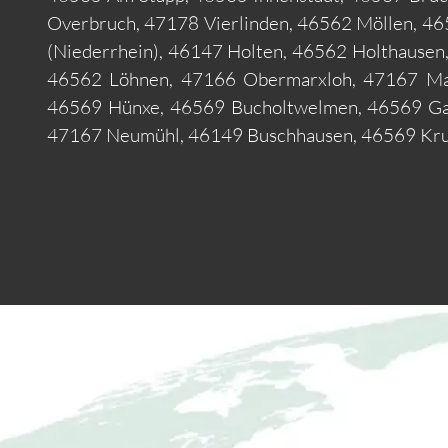
Overbruch, 47178 Vierlinden, 46562 Möllen, 4
(Niederrhein), 46147 Holten, 46562 Holthause
46562 Löhnen, 47166 Obermarxloh, 47167 Mar
46569 Hünxe, 46569 Bucholtwelmen, 46569 Ga
47167 Neumühl, 46149 Buschhausen, 46569 Krud