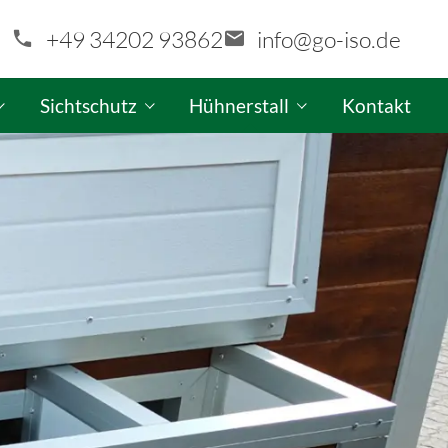
+49 34202 93862
info@go-iso.de
Sichtschutz
Hühnerstall
Kontakt
aragen-Konfigurator
GO-ISO Sichtschutzwand-Konfigurator
GO-ISO Hühnerstall-Produktinfo