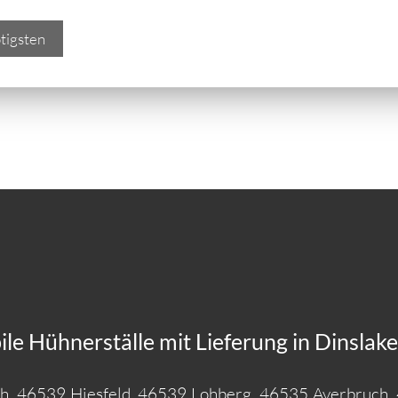
tigsten
e Hühnerställe mit Lieferung in Dinslaken
h, 46539 Hiesfeld, 46539 Lohberg, 46535 Averbruch