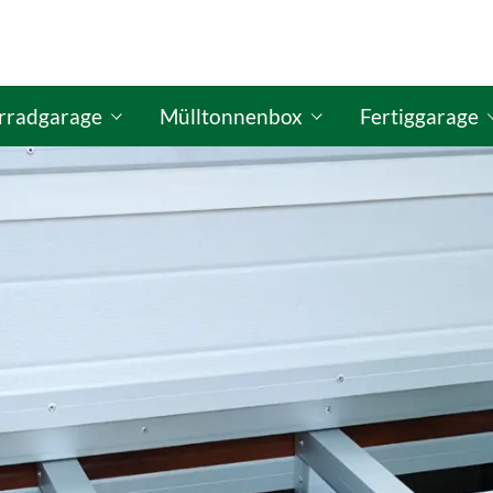
rradgarage
Mülltonnenbox
Fertiggarage
figurator
ISO Fahrradgaragen-Konfigurator
GO-ISO Mülltonnenbox-Konfigurator
GO-ISO Fertigg