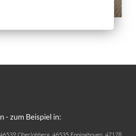
 - zum Beispiel in:
, 46539 Oberlohberg, 46535 Eppinghoven, 47178