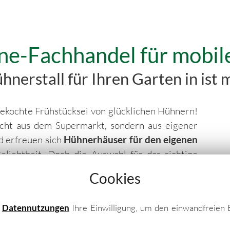
ne-Fachhandel für mobil
nerstall für Ihren Garten in ist m
h gekochte Frühstücksei von glücklichen Hühnern!
icht aus dem Supermarkt, sondern aus eigener
d erfreuen sich
Hühnerhäuser für den eigenen
iebtheit. Doch die Auswahl für das richtige
 Denn solide
Hühnerställe für die private
Cookies
eicher Form und Auswahl. Jedoch eignet sich
eigenen Ansprüche sowie den Aufbau im eigenen
e
Datennutzungen
Ihre Einwilligung, um den einwandfreien 
wichtige Details geachtet werden!