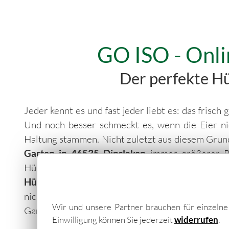
GO ISO - Onli
Der perfekte Hüh
Jeder kennt es und fast jeder liebt es: das frisc
Und noch besser schmeckt es, wenn die Eier n
Haltung stammen. Nicht zuletzt aus diesem Grun
Garten in 46535 Dinslaken
immer größerer Bel
Hühner- oder gar Entenhaus fällt schwer!
Hühnerhaltung
findet man heutzutage in zahlr
nicht jedes Hühnerhaus für die Erfüllung der 
Wir und unsere Partner brauchen für einzeln
Garten. Vor dem Kauf und dem Aufbau sollte auf 
Einwilligung können Sie jederzeit
widerrufen
.