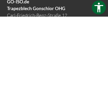
GO-ISO.de
Trapezblech Gonschior OHG
Carl-Friedrich-Benz-Straße 12
04509 Delitzsch
Germany
Telefon:
+49 34202 93862
Telefax:
+49 34202 356593
E-Mail:
info@go-iso.de
Öffnungszeiten:
Mo - Fr: 7:30 - 16:00 Uhr
Impressum
Datenschutz
Barrierefreiheit
Webdesign & Seo
www.myartside.de