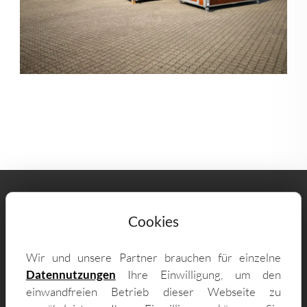
Cookies
Wir und unsere Partner brauchen für einzelne
GO ISO - Online-Fachhandel für
Datennutzungen
Ihre Einwilligung, um den
einwandfreien Betrieb dieser Webseite zu
mobile Hühnerställe mit Lieferung in