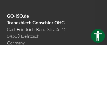
GO-ISO.de
Trapezblech Gonschior OHG
Carl-Friedrich-Benz-Straße 12
04509 Delitzsch
Germany
Telefon:
+49 34202 93862
Telefax:
+49 34202 356593
E-Mail:
info@go-iso.de
Öffnungszeiten:
Mo - Fr: 7:30 - 16:00 Uhr
Impressum
Datenschutz
Barrierefreiheit