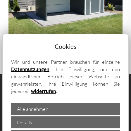
Cookies
Wir und unsere Partner brauchen für einzelne
Datennutzungen
Ihre Einwilligung, um den
einwandfreien Betrieb dieser Webseite zu
gewährleisten. Ihre Einwilligung können Sie
jederzeit
widerrufen
.
Alle annehmen
Lieferung im Emmendingen für
Details
wetterfeste Geräteschuppen - zum