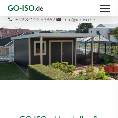
GO-ISO
.de
+49 34202 93862
info@go-iso.de