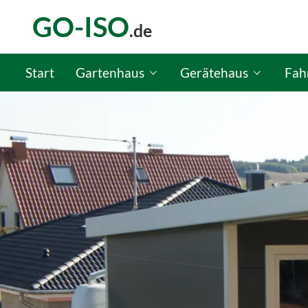
GO-ISO
.de
Start
Gartenhaus
Gerätehaus
Fah
GO-ISO Gartenhaus-Konfigurator
GO-ISO Gerätehaus-Kon
GO-