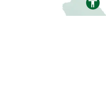
Impressum
Datenschutz
Barrierefreiheit
Webdesign & Seo
www.myartside.de