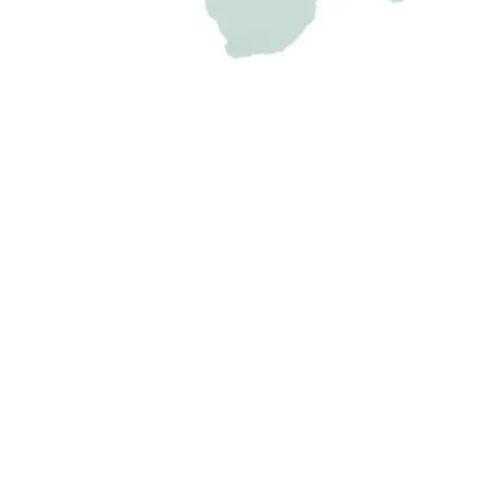
02 93862
Öffnungszeiten:
02 356593
Mo - Fr: 7:30 - 16:00 Uhr
iso.de