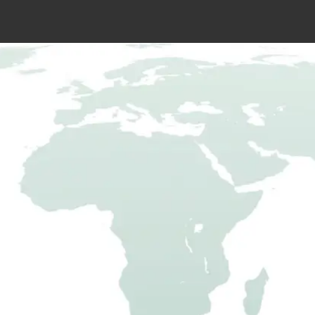
artenhausbausätze
Gartenhäuschen