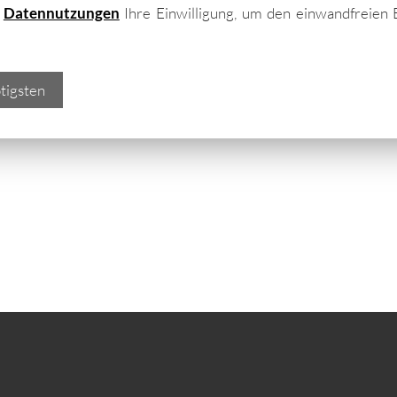
 Laubsägen, Blumenkübel und ähnliches; auch
e
Datennutzungen
Ihre Einwilligung, um den einwandfreien 
ützt vor Kälte und Regen in Gerätehäusern
us Holz
bieten dafür allerdings
nur bedingt
oliert
sind…
tigsten