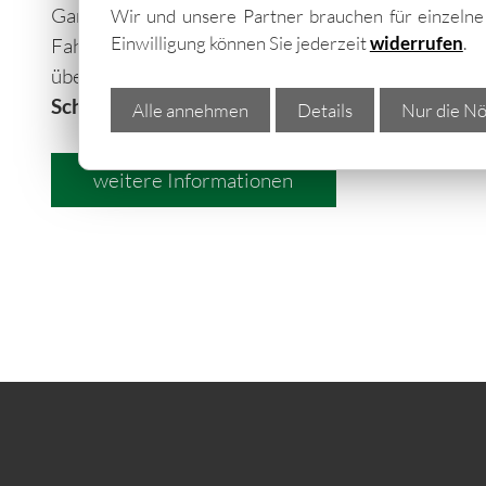
Gartengeräte und Utensilien wie Rasenmäher,
Wir und unsere Partner brauchen für einzeln
Einwilligung können Sie jederzeit
widerrufen
.
Fahrräder und Gartenmöbel sollen gut gesch
überwintern. Traditionelle
Geräteschuppen a
Schutz
, da sie nicht ausreichend
gedämmt bzw. is
Alle annehmen
Details
Nur die Nö
weitere Informationen