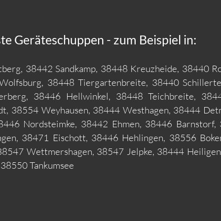
te Geräteschuppen - zum Beispiel in:
tberg, 38442 Sandkamp, 38448 Kreuzheide, 38440 Ro
Wolfsburg, 38448 Tiergartenbreite, 38440 Schillert
erberg, 38446 Hellwinkel, 38448 Teichbreite, 384
edt, 38554 Weyhausen, 38444 Westhagen, 38444 Detm
38446 Nordsteimke, 38442 Ehmen, 38446 Barnstorf,
gen, 38471 Eischott, 38446 Hehlingen, 38556 Boken
, 38547 Wettmershagen, 38547 Jelpke, 38444 Heiligen
, 38550 Tankumsee