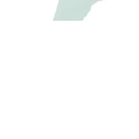
GO-ISO.de
Telefon:
+49 342
Trapezblech Gonschior OHG
Telefax:
+49 342
Carl-Friedrich-Benz-Straße 12
E-Mail:
info@go-
04509 Delitzsch
Germany