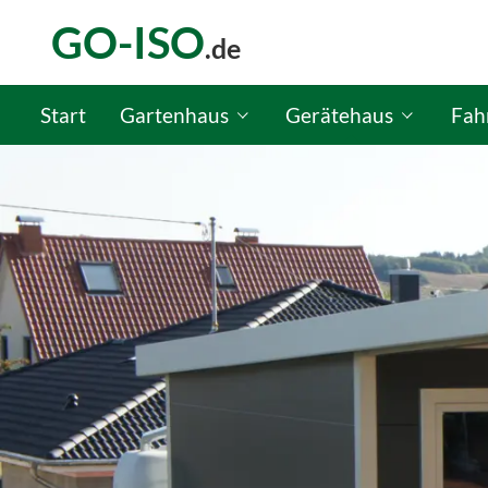
GO-ISO
.de
Start
Gartenhaus
Gerätehaus
Fah
GO-ISO Gartenhaus-Konfigurator
GO-ISO Gerätehaus-Kon
GO-