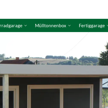
rradgarage
Mülltonnenbox
Fertiggarage
figurator
ISO Fahrradgaragen-Konfigurator
GO-ISO Mülltonnenbox-Konfigurator
GO-ISO Fertigg