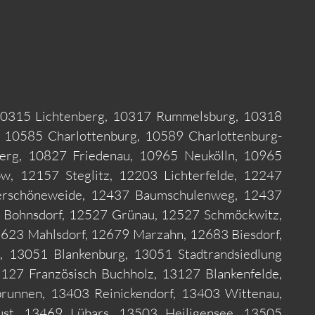
, 10315 Lichtenberg, 10317 Rummelsburg, 10318
, 10585 Charlottenburg, 10589 Charlottenburg-
erg, 10827 Friedenau, 10965 Neukölln, 10965
w, 12157 Steglitz, 12203 Lichterfelde, 12247
derschöneweide, 12437 Baumschulenweg, 12437
6 Bohnsdorf, 12527 Grünau, 12527 Schmöckwitz,
2623 Mahlsdorf, 12679 Marzahn, 12683 Biesdorf,
 13051 Blankenburg, 13051 Stadtrandsiedlung
27 Französisch Buchholz, 13127 Blankenfelde,
unnen, 13403 Reinickendorf, 13403 Wittenau,
st, 13469 Lübars, 13503 Heiligensee, 13505