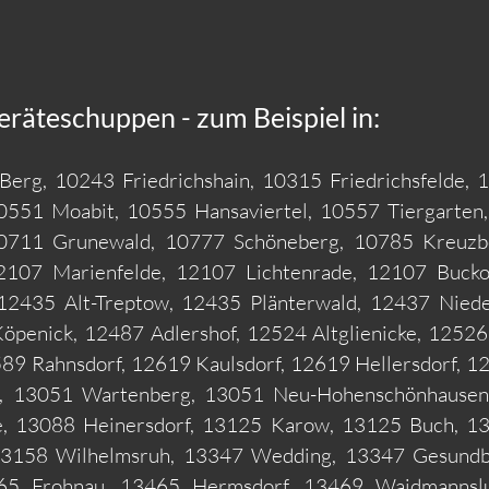
Geräteschuppen - zum Beispiel in:
Berg, 10243 Friedrichshain, 10315 Friedrichsfelde
0551 Moabit, 10555 Hansaviertel, 10557 Tiergarten
0711 Grunewald, 10777 Schöneberg, 10785 Kreuzb
2107 Marienfelde, 12107 Lichtenrade, 12107 Bucko
 12435 Alt-Treptow, 12435 Plänterwald, 12437 Nie
öpenick, 12487 Adlershof, 12524 Altglienicke, 1252
9 Rahnsdorf, 12619 Kaulsdorf, 12619 Hellersdorf, 1
 13051 Wartenberg, 13051 Neu-Hohenschönhausen,
 13088 Heinersdorf, 13125 Karow, 13125 Buch, 131
13158 Wilhelmsruh, 13347 Wedding, 13347 Gesundbr
465 Frohnau, 13465 Hermsdorf, 13469 Waidmannslu