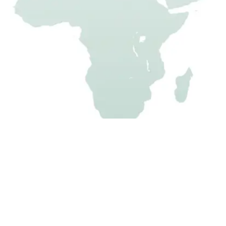
artenhausbausätze
Gartenhäuschen