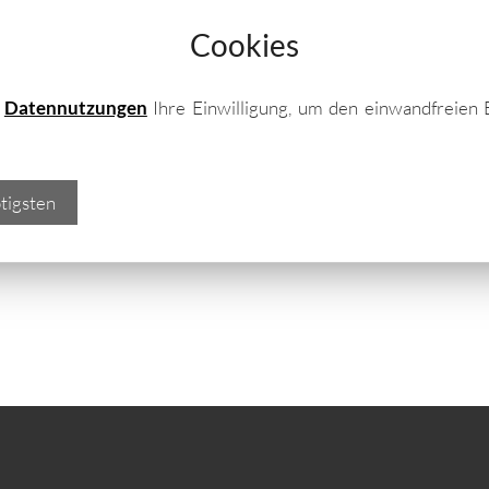
Laubsägen, Blumenkübel und ähnliches; auch
Cookies
ützt vor Kälte und Regen in Gerätehäusern
us Holz
bieten dafür allerdings
nur bedingt
e
Datennutzungen
Ihre Einwilligung, um den einwandfreien 
oliert
sind…
tigsten