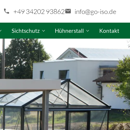
+49 34202 93862
info@go-iso.de
Sichtschutz
Hühnerstall
Kontakt
aragen-Konfigurator
GO-ISO Sichtschutzwand-Konfigurator
GO-ISO Hühnerstall-Produktinfo