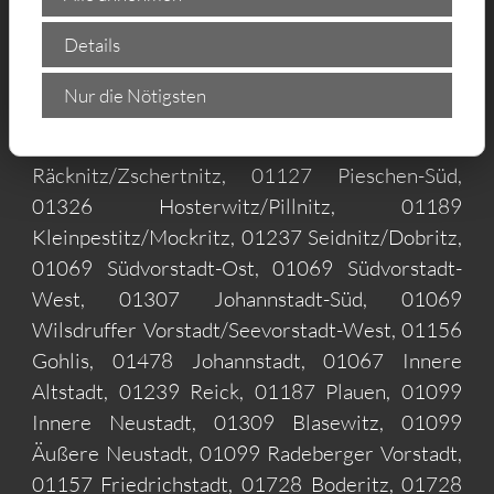
01309 Striesen-West, 01239 Prohlis-Süd,
Details
01109 Hellerau/Wilschdorf, 01307
Johannstadt-Nord, 01097 Pieschen-
Nur die Nötigsten
Nord/Trachenberge, 01277 Striesen-Ost,
01159 Löbtau-Süd, 01189
Räcknitz/Zschertnitz, 01127 Pieschen-Süd,
01326 Hosterwitz/Pillnitz, 01189
Kleinpestitz/Mockritz, 01237 Seidnitz/Dobritz,
01069 Südvorstadt-Ost, 01069 Südvorstadt-
West, 01307 Johannstadt-Süd, 01069
Wilsdruffer Vorstadt/Seevorstadt-West, 01156
Gohlis, 01478 Johannstadt, 01067 Innere
Altstadt, 01239 Reick, 01187 Plauen, 01099
Innere Neustadt, 01309 Blasewitz, 01099
Äußere Neustadt, 01099 Radeberger Vorstadt,
01157 Friedrichstadt, 01728 Boderitz, 01728