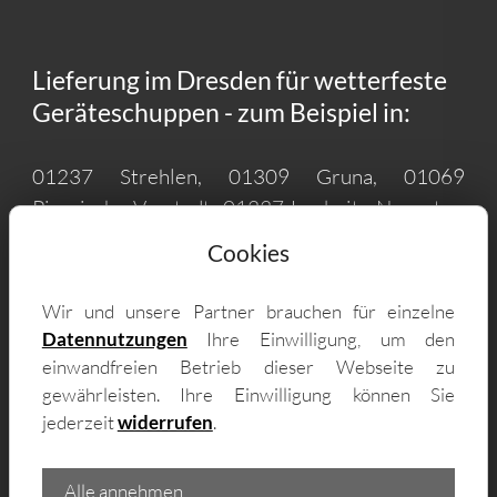
Lieferung im Dresden für wetterfeste
Geräteschuppen - zum Beispiel in:
01237 Strehlen, 01309 Gruna, 01069
Pirnaische Vorstadt, 01237 Leubnitz-Neuostra,
01157 Löbtau-Nord, 01169 Gorbitz-Süd,
Cookies
01109 Industriegebiet Klotzsche, 01237
Prohlis-Nord, 01309 Striesen-Süd, 01324
Wir und unsere Partner brauchen für einzelne
Loschwitz/Wachwitz, 01279
Datennutzungen
Ihre Einwilligung, um den
Tolkewitz/Seidnitz-Nord, 01189
einwandfreien Betrieb dieser Webseite zu
Coschütz/Gittersee, 01156 Alt-Leuteritz,
gewährleisten. Ihre Einwilligung können Sie
jederzeit
widerrufen
.
01219 Seevorstadt-Ost/Großer Garten, 01326
Bühlau/Weißer Hirsch, 01169 Gorbitz-
Nord/Neu-Omsewitz, 01169 Gorbitz-Ost,
Alle annehmen