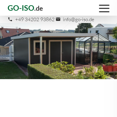
GO-ISO
.de
+49 34202 93862
info@go-iso.de