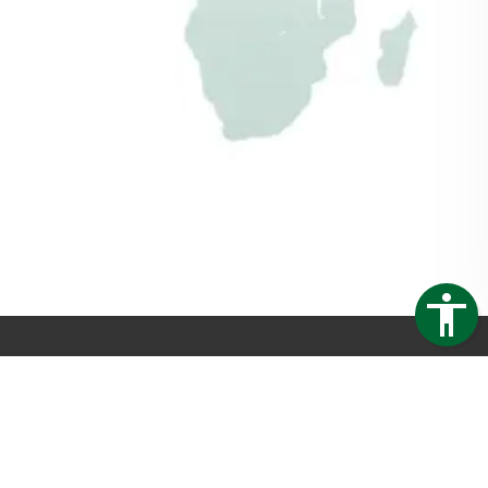
Gartenhäuschen
GO-ISO.de
Trapezblech Gonschior OHG
Carl-Friedrich-Benz-Straße 12
04509 Delitzsch