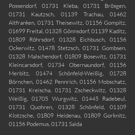
Possendorf, 01731 Kleba, 01731 Brösgen,
01731 Kautzsch, 01139 Trachau, 01462
Altfranken, 01731 Theisewitz, 01156 Gompitz,
01699 Freital, 01328 Gönnsdorf, 01139 Kaditz,
01809 Röhrsdorf, 01328 Eichbusch, 01156
Ockerwitz, 01478 Stetzsch, 01731 Gombsen,
01328 Malschendorf, 01809 Bosewitz, 01731
Kleincarsdorf, 01734 Obernaundorf, 01156
Merbitz, 01474 Schönfeld-Weißig, 01728
Börnchen, 01462 Pennrich, 01156 Mobschatz,
01731 Kreischa, 01731 Zscheckwitz, 01328
Weißig, 01705 Wurgwitz, 01445 Radebeul,
01731 Quohren, 01328 Schönfeld, 01109
Klotzsche, 01809 Heidenau, 01809 Gorknitz,
01156 Podemus, 01731 Saida