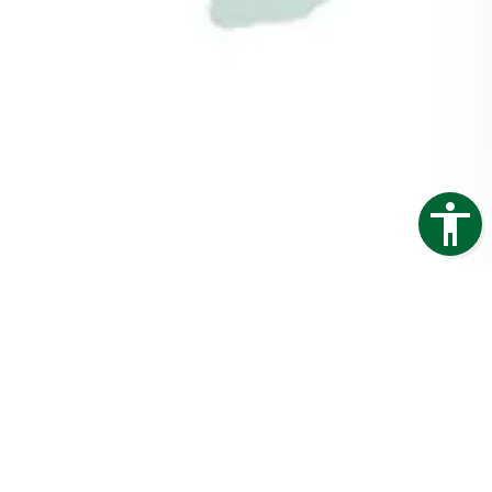
abschließbar
mobiler Hühnerstall isoliert &
fuchssicher
GO-ISO.de
Trapezblech Gonschior OHG
Carl-Friedrich-Benz-Straße 12