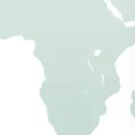
Produktion in
Deutschland –
Einsatz
auf der ganzen Welt
Ihre Profis für individuelle Gartenhäuser nach
Maß:
GARTENHAUS KONFIGURATOR
isolierte
Gartenhäuser aus Metall
Geräteschuppen
gedämmt & wetterfest
Sichtschutzzaun für
Terrasse & Gärten
GERÄTEHAUS ONLINE KONFIGURIEREN
3er & 4er
Mülltonnenboxen
ONLINE-KONFIGURATOR FÜR
FERTIGGARAGEN
Fahrradgarage
als Box & abschließbar
Metallgarage