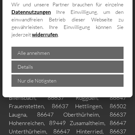
Wir und unsere Partner brauchen für einzelne
Datennutzungen
Ihre Einwilligung, um den
einwandfreien Betrieb dieser Webseite zu
gewährleisten. Ihre Einwilligung können Sie
jederzeit
widerrufen
.
Lieferung von Gartenhäusern im
Alle annehmen
86637 Wertingen und Umgebung –
zum Beispiel in:
Details
86637 Gottmannshofen, 86637 Reatshofen,
Nur die Nötigsten
86637 Geratshofen, 86637 Binswangen, 86637
Bliensbach, 86637 Roggden, 86647
Frauenstetten, 86637 Hettlingen, 86502
Laugna, 86647 Oberthürheim, 86637
Hohenreichen, 89449 Zusamaltheim, 86647
Unterthürheim, 86647 Hinterried, 86637