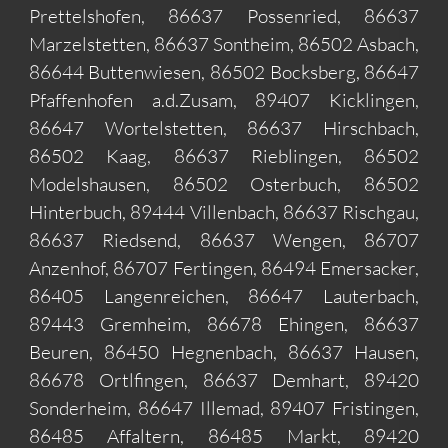
Prettelshofen, 86637 Possenried, 86637
Marzelstetten, 86637 Sontheim, 86502 Asbach,
86644 Buttenwiesen, 86502 Bocksberg, 86647
Pfaffenhofen a.d.Zusam, 89407 Kicklingen,
86647 Wortelstetten, 86637 Hirschbach,
86502 Kaag, 86637 Rieblingen, 86502
Modelshausen, 86502 Osterbuch, 86502
Hinterbuch, 89444 Villenbach, 86637 Rischgau,
86637 Riedsend, 86637 Wengen, 86707
Anzenhof, 86707 Fertingen, 86494 Emersacker,
86405 Langenreichen, 86647 Lauterbach,
89443 Gremheim, 86678 Ehingen, 86637
Beuren, 86450 Hegnenbach, 86637 Hausen,
86678 Ortlfingen, 86637 Demhart, 89420
Sonderheim, 86647 Illemad, 89407 Fristingen,
86485 Affaltern, 86485 Markt, 89420