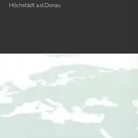
Höchstädt a.d.Donau