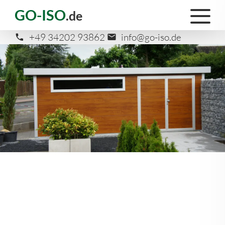
GO-ISO
.de
+49 34202 93862
info@go-iso.de