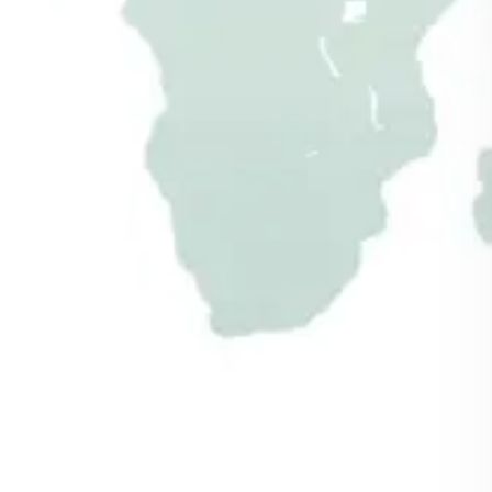
GARTENHAUS KONFIGURATOR
isolierte
Gartenhäuser aus Metall
Geräteschuppen
gedämmt & wetterfest
Sichtschutzzaun für
Terrasse & Gärten
GERÄTEHAUS ONLINE KONFIGURIEREN
3er & 4er
Mülltonnenboxen
ONLINE-KONFIGURATOR FÜR
FERTIGGARAGEN
Fahrradgarage
als Box & abschließbar
Metallgarage
abschließbar
mobiler Hühnerstall isoliert &
fuchssicher