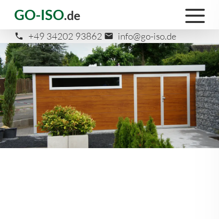
GO-ISO
.de
+49 34202 93862
info@go-iso.de