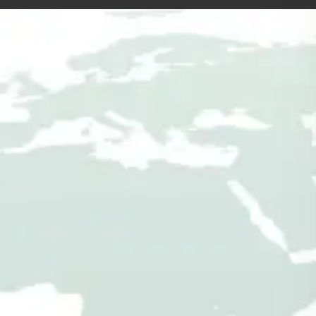
Produktion in
Deutschland –
Einsatz
auf der ganzen Welt
Ihre Profis für individuelle Gartenhäuser nach
Maß: