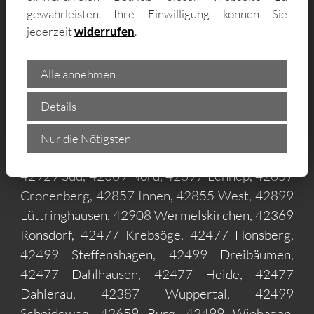
gewährleisten. Ihre Einwilligung können Sie
jederzeit
widerrufen
.
Alle annehmen
Lieferung von Gartenhäusern im
Details
42857 Remscheid und Umgebung –
zum Beispiel in:
Nur die Nötigsten
42929 Süd, 42369 Nord, 42897 Lennep, 42857
Cronenberg, 42857 Innen, 42855 West, 42899
Lüttringhausen, 42908 Wermelskirchen, 42369
Ronsdorf, 42477 Krebsöge, 42477 Honsberg,
42499 Steffenshagen, 42499 Dreibäumen,
42477 Dahlhausen, 42477 Heide, 42477
Dahlerau, 42387 Wuppertal, 42499
Scheideweg, 42659 Burg, 42499 Wiehagen,