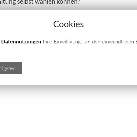
ltung selbst wählen können?
nau das Richtige für Ihren Garten!
Cookies
nnen Sie als Fertigbausatz bestellen oder als
rieren lassen. Informieren Sie sich vor Ihrer
e
Datennutzungen
Ihre Einwilligung, um den einwandfreien 
eichen Möglichkeiten sowie technischen Daten
tigsten