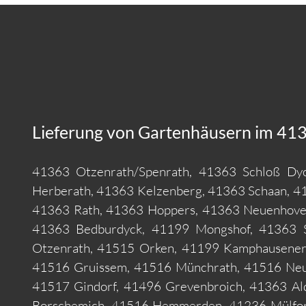
Lieferung von Gartenhäusern im 413
41363 Otzenrath/Spenrath, 41363 Schloß Dyc
Herberath, 41363 Kelzenberg, 41363 Schaan, 
41363 Rath, 41363 Hoppers, 41363 Neuenhoven
41363 Bedburdyck, 41199 Mongshof, 41363 S
Otzenrath, 41515 Orken, 41199 Kamphausener 
41516 Gruissem, 41516 Münchrath, 41516 Neuk
41517 Gindorf, 41496 Grevenbroich, 41363 Al
Borschemich, 41516 Hemmerden, 41236 Mülfort