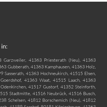
in:
 Garzweiler, 41363 Priesterath (Neu), 41363
363 Gubberath, 41363 Kamphausen, 41363 Holz,
 Sasserath, 41363 Hochneukirch, 41515 Elsen,
 Goerdshof, 41363 Waat, 41515 Laach, 41363
denkirchen, 41517 Gustorf, 41352 Steinforth,
515 Stadtmitte, 41516 Neubrück, 41516 Busch,
238 Schelsen, 41812 Borschemich (Neu), 41812
sch, 41189 Saarhof, 50181 Königshoven, 41363