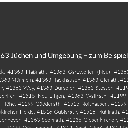
63 Jüchen und Umgebung – zum Beispiel 
k, 41363 Flaßrath, 41363 Garzweiler (Neu), 41363
41363 Mürmeln, 41363 Hackhausen, 41363 Gierath, 41
, 41363 Wey, 41363 Dürselen, 41363 Stessen, 41199
chlich, 41515 Neu-Elfgen, 41363 Wallrath, 41199
Höhe, 41199 Güdderath, 41515 Noithausen, 41199 O
ircher Heide, 41516 Gubisrath, 41516 Mühlrath, 41
denhoven, 41363 Spenrath, 41238 Giesenkirchen, 41
, 41199 Wetschewell, 41812 Pesch (Neu), 41812 Pe