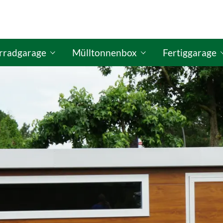
rradgarage
Mülltonnenbox
Fertiggarage
figurator
ISO Fahrradgaragen-Konfigurator
GO-ISO Mülltonnenbox-Konfigurator
GO-ISO Fertigg