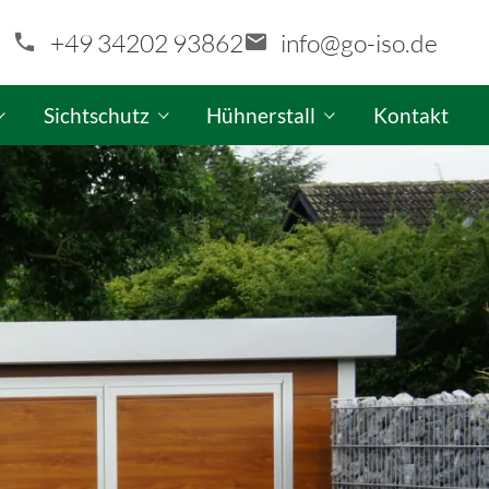
+49 34202 93862
info@go-iso.de
Sichtschutz
Hühnerstall
Kontakt
aragen-Konfigurator
GO-ISO Sichtschutzwand-Konfigurator
GO-ISO Hühnerstall-Produktinfo