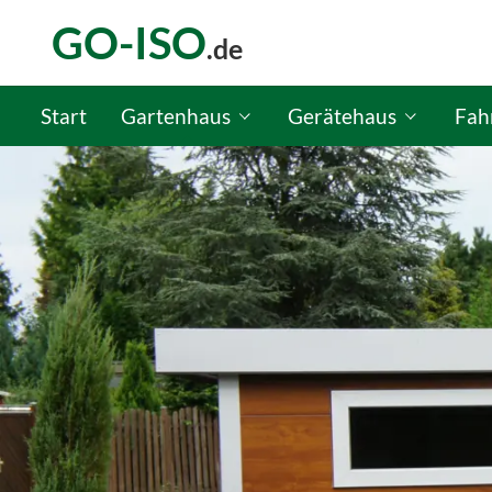
GO-ISO
.de
Start
Gartenhaus
Gerätehaus
Fah
GO-ISO Gartenhaus-Konfigurator
GO-ISO Gerätehaus-Kon
GO-