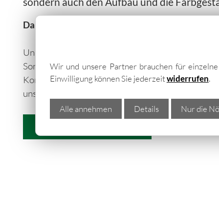
sondern auch den Aufbau und die Farbgesta
Dann ist der Gartenhaus-Bausatz von GO-ISO ge
Unsere
Gartenhäuser aus Metall in Jüchen
kö
Sonderanfertigung individuell nach Maß konfigu
Wir und unsere Partner brauchen für einzeln
Einwilligung können Sie jederzeit
widerrufen
.
Konfiguration bzw. Bestellung über die umfangr
unserer Gartenhäuser...
Alle annehmen
Details
Nur die Nö
weitere Informationen