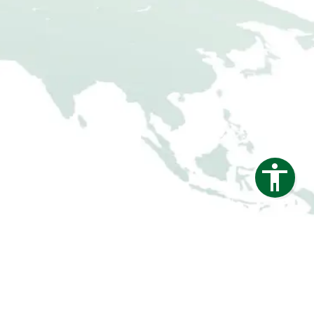
htschutzzaun für Terrasse & Gärten
GURATOR FÜR FERTIGGARAGEN