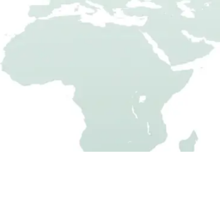
Produktion in Deutschland –
Einsatz auf der ganzen Welt
Ihre Profis für individuelle Gartenhäuser nach Maß:
isolierte Gartenhäuser aus Metall
Geräteschuppen gedämmt & wetterfest
Sic
GERÄTEHAUS ONLINE KONFIGURIEREN
er Mülltonnenboxen
ONLINE-KONFI
Fahrradgarage als Box & abschließbar
Metallgarage abschließbar
mobiler Hühnerstall isoliert & fuchssicher