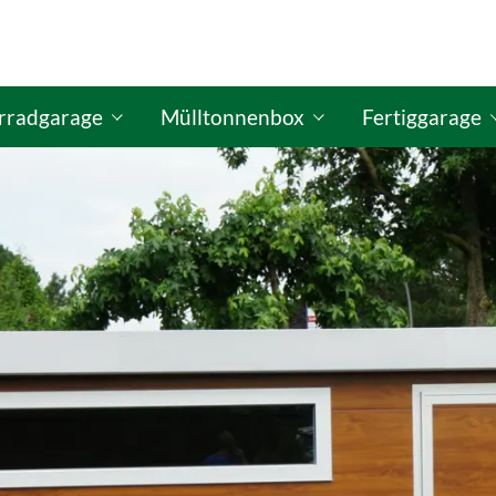
rradgarage
Mülltonnenbox
Fertiggarage
figurator
ISO Fahrradgaragen-Konfigurator
GO-ISO Mülltonnenbox-Konfigurator
GO-ISO Fertigg