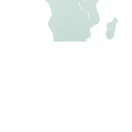
Ihre Profis für individuelle Gartenhäuser nach Maß:
isolierte Gartenhäuser aus Metall
Geräteschuppen gedämmt & wetterfest
Sic
GERÄTEHAUS ONLINE KONFIGURIEREN
er Mülltonnenboxen
ONLINE-KONFI
Fahrradgarage als Box & abschließbar
Metallgarage abschließbar
mobiler Hühnerstall isoliert & fuchssicher
02 93862
Öffnungszeiten: