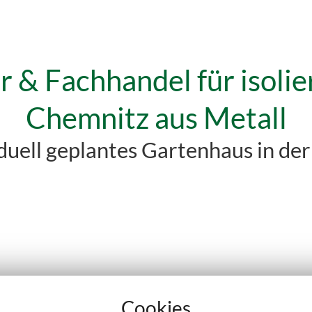
r & Fachhandel für isolie
Chemnitz aus Metall
iduell geplantes Gartenhaus in d
aus, bei dem Sie nicht nur die Maße,
ltung selbst wählen können?
Cookies