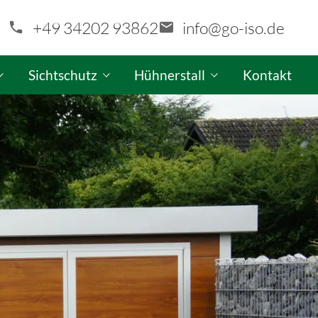
+49 34202 93862
info@go-iso.de
Sichtschutz
Hühnerstall
Kontakt
aragen-Konfigurator
GO-ISO Sichtschutzwand-Konfigurator
GO-ISO Hühnerstall-Produktinfo