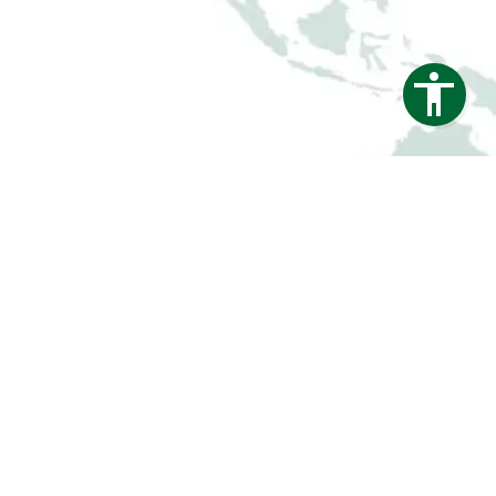
htschutzzaun für Terrasse & Gärten
GURATOR FÜR FERTIGGARAGEN
Impressum
Datenschutz
Barrierefreiheit