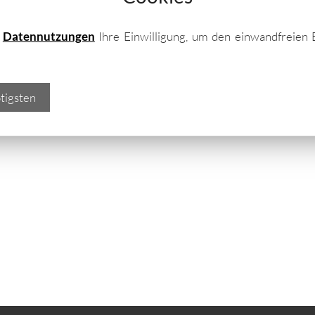
nau das Richtige für Ihren Garten!
e
Datennutzungen
Ihre Einwilligung, um den einwandfreien 
önnen Sie als Fertigbausatz bestellen oder als
rieren lassen. Informieren Sie sich vor Ihrer
tigsten
eichen Möglichkeiten sowie technischen Daten