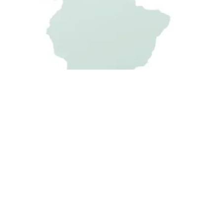
GARTENHAUS KONFIGURATOR
3er & 4
GO-ISO.de
Telefon:
+49 342