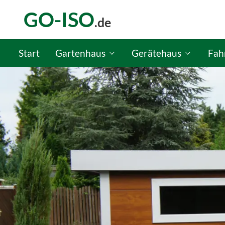
GO-ISO
.de
Start
Gartenhaus
Gerätehaus
Fah
GO-ISO Gartenhaus-Konfigurator
GO-ISO Gerätehaus-Kon
GO-