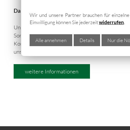
Dann ist der Gartenhaus-Bausatz von GO-ISO ge
Wir und unsere Partner brauchen für einzeln
Einwilligung können Sie jederzeit
widerrufen
.
Unsere
Gartenhäuser aus Metall in Chemnitz
k
Sonderanfertigung individuell nach Maß konfigu
Alle annehmen
Details
Nur die Nö
Konfiguration bzw. Bestellung über die umfangr
unserer Gartenhäuser...
weitere Informationen