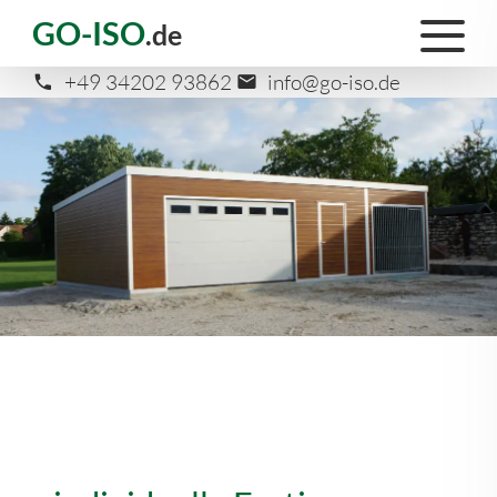
GO-ISO
.de
+49 34202 93862
info@go-iso.de