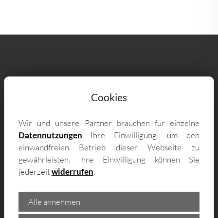
Cookies
Lieferung & Vor-Ort-Montage für
individuelle Fertiggaragen nach Maß
Wir und unsere Partner brauchen für einzelne
auch im Ulm - zum Beispiel in:
Datennutzungen
Ihre Einwilligung, um den
einwandfreien Betrieb dieser Webseite zu
gewährleisten. Ihre Einwilligung können Sie
89075 Mitte, 89081 Weststadt, 89081
jederzeit
widerrufen
.
Oststadt, 89231 Stadtmitte, 89081 Söflingen,
89211 Neu-Ulm, 89075 Eselsberg, 89233
Alle annehmen
Offenhausen, 89081 Lehr, 89231
Schwaighofen, 89160 Himmelweiler, 89075