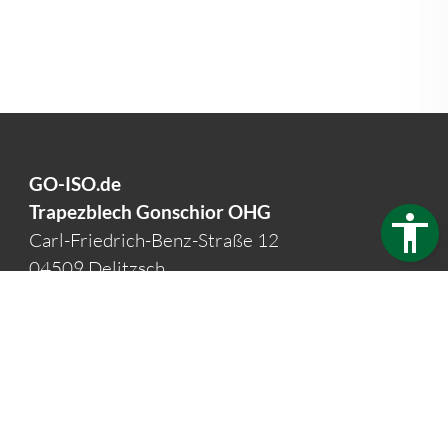
GO-ISO.de
Trapezblech Gonschior OHG
Carl-Friedrich-Benz-Straße 12
04509 Delitzsch
Germany
Telefon:
+49 34202 93862
Telefax:
+49 34202 356593
E-Mail:
info@go-iso.de
Öffnungszeiten:
Mo - Fr: 7:30 - 16:00 Uhr