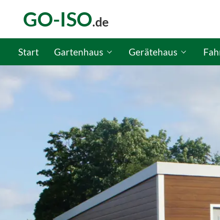
GO-ISO
.de
Start
Gartenhaus
Gerätehaus
Fah
GO-ISO Gartenhaus-Konfigurator
GO-ISO Gerätehaus-Kon
GO-