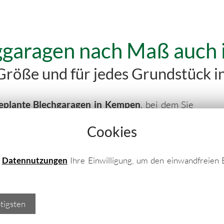
tiggaragen nach Maß auc
r Größe und für jedes Grundstück
 geplante Blechgaragen in Kempen
, bei dem Sie
können? Dann ist der
Garagen-Bausatz
von GO-
Cookies
isse! Unsere
Metallgaragen
können Sie als
schließend als individuellen Fertigbausatz zum
e
Datennutzungen
Ihre Einwilligung, um den einwandfreien 
tigsten