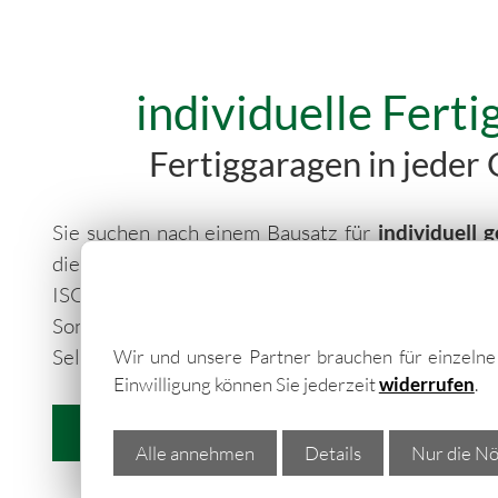
individuelle Fer
Fertiggaragen in jede
Sie suchen nach einem Bausatz für
individuell
die Größe und die Farbgebung selbst bestimmen 
ISO genau der Richtige für Ihre Bedürfn
Sonderanfertigung nach Maß planen lassen und an
Selbstaufbau nach Hause liefern lassen…
Wir und unsere Partner brauchen für einzeln
Einwilligung können Sie jederzeit
widerrufen
.
weitere Informationen
Alle annehmen
Details
Nur die Nö