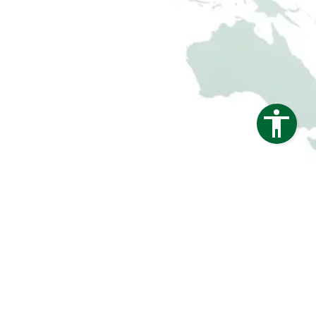
Impressum
Datenschutz
Barrierefreiheit
Webdesign & Seo
www.myartside.de