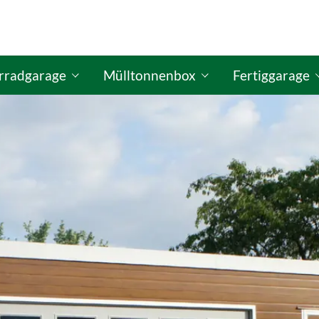
rradgarage
Mülltonnenbox
Fertiggarage
figurator
ISO Fahrradgaragen-Konfigurator
GO-ISO Mülltonnenbox-Konfigurator
GO-ISO Fertigg