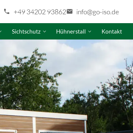
+49 34202 93862
info@go-iso.de
Sichtschutz
Hühnerstall
Kontakt
aragen-Konfigurator
GO-ISO Sichtschutzwand-Konfigurator
GO-ISO Hühnerstall-Produktinfo