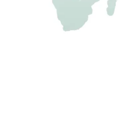
mehr erfahren
02 93862
Öffnungszeiten:
02 356593
Mo - Fr: 7:30 - 16:00 Uhr
iso.de