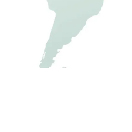
GO-ISO.de
Telefon:
+49 342
Trapezblech Gonschior OHG
Telefax:
+49 342
Carl-Friedrich-Benz-Straße 12
E-Mail:
info@go-
04509 Delitzsch
Germany