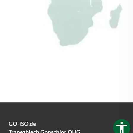
mehr erfahren
GO-ISO.de
Trapezblech Gonschior OHG