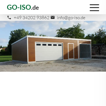
GO-ISO
.de
+49 34202 93862
info@go-iso.de