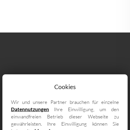
Lieferung & Vor-Ort-Montage für
individuelle Fertiggaragen nach Maß
Cookies
auch im Fulda - zum Beispiel in:
Wir und unsere Partner brauchen für einzelne
Datennutzungen
Ihre Einwilligung, um den
36041 Südend, 36043 Ostend, 36041 Galerie,
einwandfreien Betrieb dieser Webseite zu
36041 Fulda-West, 36037 Nordend, 36043
gewährleisten. Ihre Einwilligung können Sie
Ziehers-Süd, 36039 Frauenberg, 36037