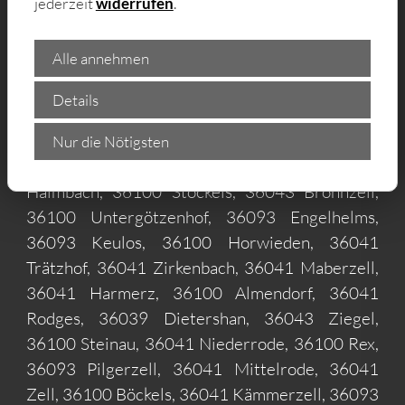
jederzeit
widerrufen
.
Innenstadt, 36041 Westend, 36043 Kohlhaus,
36037 Unterstadt, 36037 Ziehers-Nord, 36041
Alle annehmen
Neuenberg, 36039 Horas, 36094 Petersberg,
36039 Niesig, 36039 Lehnerz, 36039
Details
Aschenberg, 36041 Sickels, 36090 Künzell,
36043 Edelzell, 36100 Götzenhof, 36041
Nur die Nötigsten
Gläserzell, 36041 Johannesberg, 36041
Haimbach, 36100 Stöckels, 36043 Bronnzell,
36100 Untergötzenhof, 36093 Engelhelms,
36093 Keulos, 36100 Horwieden, 36041
Trätzhof, 36041 Zirkenbach, 36041 Maberzell,
36041 Harmerz, 36100 Almendorf, 36041
Rodges, 36039 Dietershan, 36043 Ziegel,
36100 Steinau, 36041 Niederrode, 36100 Rex,
36093 Pilgerzell, 36041 Mittelrode, 36041
Zell, 36100 Böckels, 36041 Kämmerzell, 36093