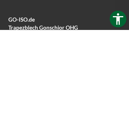
GO-ISO.de
Trapezblech Gonschior OHG
Carl-Friedrich-Benz-Straße 12
04509 Delitzsch
Germany
Telefon:
+49 34202 93862
Telefax:
+49 34202 356593
E-Mail:
info@go-iso.de
Öffnungszeiten:
Mo - Fr: 7:30 - 16:00 Uhr
Impressum
Datenschutz
Barrierefreiheit