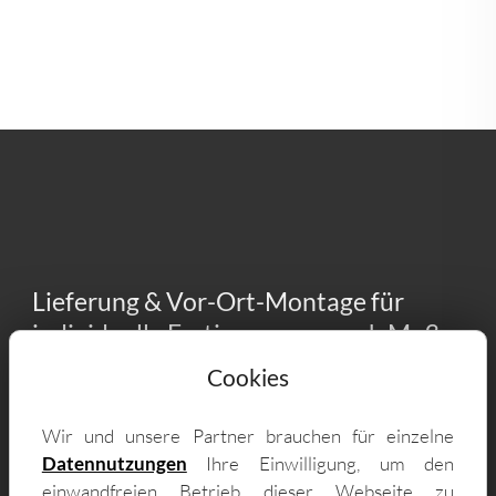
Lieferung & Vor-Ort-Montage für
individuelle Fertiggaragen nach Maß
auch im Hannover - zum Beispiel in:
Cookies
30165 Nordstadt, 30175 Oststadt, 30159
Wir und unsere Partner brauchen für einzelne
Mitte, 30559 Misburg-Süd, 30165 Vinnhorst,
Datennutzungen
Ihre Einwilligung, um den
30521 Mittelfeld, 30165 Hainholz, 30627
einwandfreien Betrieb dieser Webseite zu