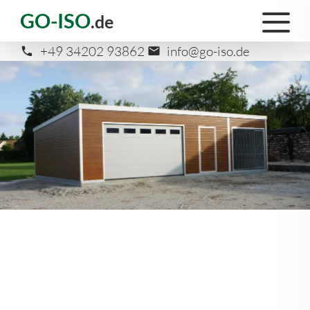
GO-ISO
.de
+49 34202 93862
info@go-iso.de