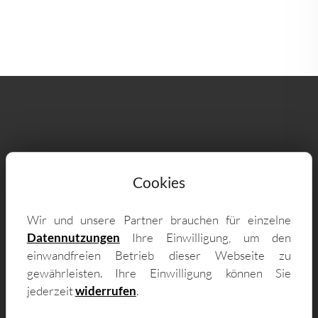
Lieferung & Vor-Ort-Montage für
Cookies
individuelle Fertiggaragen nach Maß
Wir und unsere Partner brauchen für einzelne
auch im Oldenburg - zum Beispiel in:
Datennutzungen
Ihre Einwilligung, um den
einwandfreien Betrieb dieser Webseite zu
26129 Bad Zwischenahn, 26160 Rostrup I,
gewährleisten. Ihre Einwilligung können Sie
26160 Rostrup II, 26160 Bad Zwischenahn II,
jederzeit
widerrufen
.
26160 Bad Zwischenahn I, 26160 Bloh-Nord,