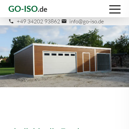
GO-ISO
.de
+49 34202 93862
info@go-iso.de