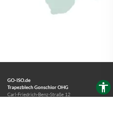
mehr erfahren
GO-ISO.de
Trapezblech Gonschior OHG
Carl-Friedrich-Benz-Straße 12
04509 Delitzsch
Germany