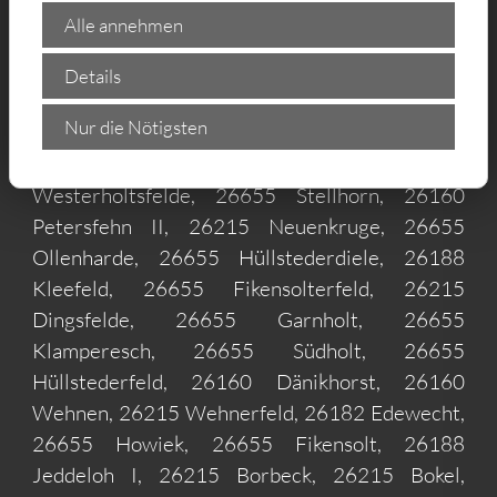
26160 Bloh-Süd, 26160 Kayhausen, 26160
Alle annehmen
Helle, 26160 Elmendorf, 26160 Specken,
26160 Aschhausen, 26215 Gristede, 26160
Details
Kayhauserfeld, 26160 Ekern, 26160 Ohrwege,
Nur die Nötigsten
26188 Portsloge, 26215 Mansholt, 26655
Gießelhorst, 26655 Torsholt, 26160
Westerholtsfelde, 26655 Stellhorn, 26160
Petersfehn II, 26215 Neuenkruge, 26655
Ollenharde, 26655 Hüllstederdiele, 26188
Kleefeld, 26655 Fikensolterfeld, 26215
Dingsfelde, 26655 Garnholt, 26655
Klamperesch, 26655 Südholt, 26655
Hüllstederfeld, 26160 Dänikhorst, 26160
Wehnen, 26215 Wehnerfeld, 26182 Edewecht,
26655 Howiek, 26655 Fikensolt, 26188
Jeddeloh I, 26215 Borbeck, 26215 Bokel,