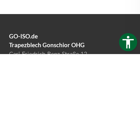
GO-ISO.de
Trapezblech Gonschior OHG
Carl-Friedrich-Benz-Straße 12
04509 Delitzsch
Germany
Telefon:
+49 34202 93862
Telefax:
+49 34202 356593
E-Mail:
info@go-iso.de
Öffnungszeiten:
Mo - Fr: 7:30 - 16:00 Uhr
Impressum
Datenschutz