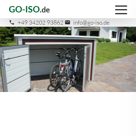
GO-ISO
.de
+49 34202 93862
info@go-iso.de