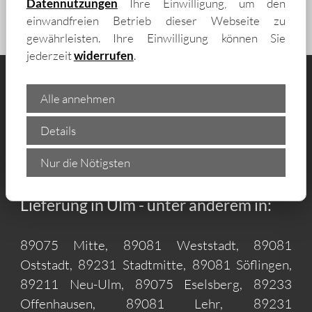
Datennutzungen
Ihre Einwilligung, um den
einwandfreien Betrieb dieser Webseite zu
gewährleisten. Ihre Einwilligung können Sie
jederzeit
widerrufen
.
Alle annehmen
Details
GO ISO - Hersteller & Fachhandel für
Nur die Nötigsten
abschließbare Fahrradgaragen mit
Lieferung in Ulm - unter anderem in:
89075 Mitte, 89081 Weststadt, 89081
Oststadt, 89231 Stadtmitte, 89081 Söflingen,
89211 Neu-Ulm, 89075 Eselsberg, 89233
Offenhausen, 89081 Lehr, 89231