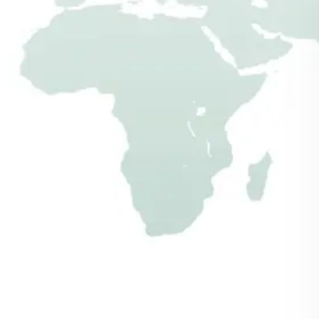
Fahrradschuppen sind "made in
Germany"
mehr erfahren